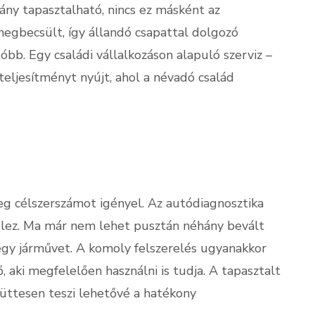
ny tapasztalható, nincs ez másként az
egbecsült, így állandó csapattal dolgozó
óbb. Egy családi vállalkozáson alapuló szerviz –
teljesítményt nyújt, ahol a névadó család
g célszerszámot igényel. Az autódiagnosztika
telez. Ma már nem lehet pusztán néhány bevált
 egy járművet. A komoly felszerelés ugyanakkor
 aki megfelelően használni is tudja. A tapasztalt
yüttesen teszi lehetővé a hatékony