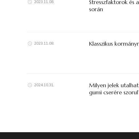
Stresszfaktorok és 
2023.11.08.
során
Klasszikus kormánym
2023.11.08.
Milyen jelek utalha
2024.10.31.
gumi cserére szorul