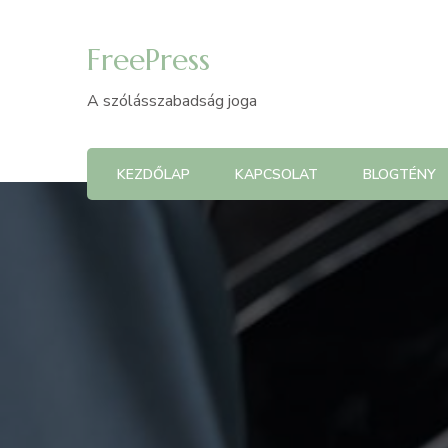
FreePress
A szólásszabadság joga
KEZDŐLAP
KAPCSOLAT
BLOGTÉNY