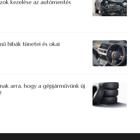
azok kezelése az autómentés
ű hibák tünetei és okai
tnak arra, hogy a gépjárművünk új
?