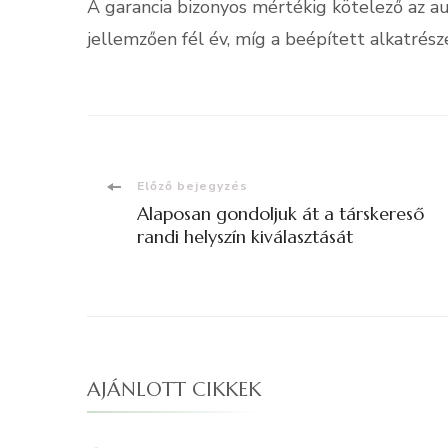
A garancia bizonyos mértékig kötelező az au
jellemzően fél év, míg a beépített alkatrés
Bejegyzések
Előző bejegyzés
Alaposan gondoljuk át a társkereső
navigációja
randi helyszín kiválasztását
AJÁNLOTT CIKKEK