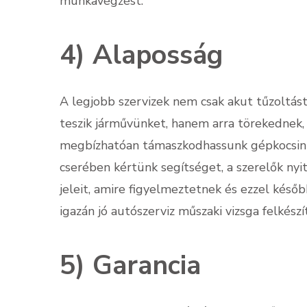
munkavégzést.
4) Alaposság
A legjobb szervizek nem csak akut tűzoltá
teszik járművünket, hanem arra törekednek,
megbízhatóan támaszkodhassunk gépkocsink
cserében kértünk segítséget, a szerelők nyi
jeleit, amire figyelmeztetnek és ezzel kés
igazán jó autószerviz műszaki vizsga felkészít
5) Garancia