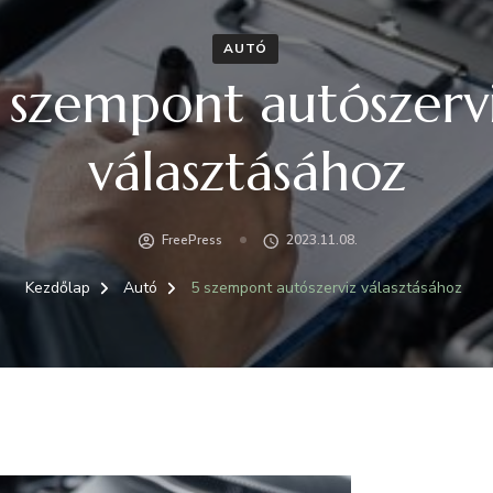
AUTÓ
 szempont autószerv
választásához
FreePress
2023.11.08.
Kezdőlap
Autó
5 szempont autószerviz választásához