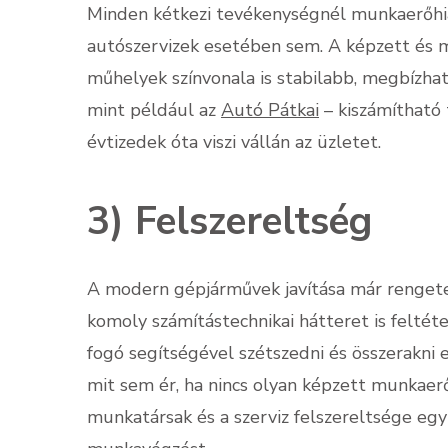
Minden kétkezi tevékenységnél munkaerőhiá
autószervizek esetében sem. A képzett és m
műhelyek színvonala is stabilabb, megbízhat
mint például az
Autó Pátkai
– kiszámítható 
évtizedek óta viszi vállán az üzletet.
3) Felszereltség
A modern gépjárművek javítása már rengete
komoly számítástechnikai hátteret is felté
fogó segítségével szétszedni és összerakni
mit sem ér, ha nincs olyan képzett munkaerő,
munkatársak és a szerviz felszereltsége eg