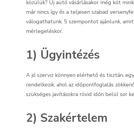
közülük? Új autó vásárlásakor még köt minke
már nincs így és a teljesen szabad versenyfel
válogathatunk. 5 szempontot ajánlunk, ami
mérlegeléskor.
1) Ügyintézés
A jó szerviz könnyen elérhető és tisztán, 
rendelkezik, ahol az időpontfoglalás zökken
szükséges javításokra rövid időn belül sor ke
2) Szakértelem