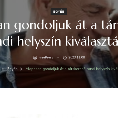
EGYÉB
n gondoljuk át a tá
di helyszín kiválaszt
FreePress
2023.11.08.
Egyéb
Alaposan gondoljuk át a társkereső randi helyszín kivá