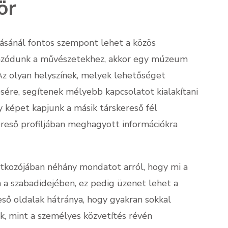
ör
ztásánál fontos szempont lehet a közös
onzódunk a művészetekhez, akkor egy múzeum
Az olyan helyszínek, melyek lehetőséget
sére, segítenek mélyebb kapcsolatot kialakítani
 képet kapjunk a másik társkereső fél
kereső
profiljában
meghagyott információkra
kozójában néhány mondatot arról, hogy mi a
 a szabadidejében, ez pedig üzenet lehet a
eső oldalak hátránya, hogy gyakran sokkal
k, mint a személyes közvetítés révén