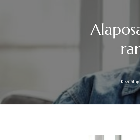
Alaposa
ran
Kezdőlap