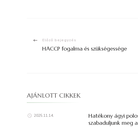
Bejegyzések
Előző bejegyzés
HACCP fogalma és szükségessége
navigációja
AJÁNLOTT CIKKEK
Hatékony ágyi polo
2025.11.14.
szabaduljunk meg a