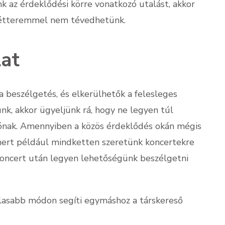
 az érdeklődési körre vonatkozó utalást, akkor
s étteremmel nem tévedhetünk.
at
 beszélgetés, és elkerülhetők a felesleges
unk, akkor ügyeljünk rá, hogy ne legyen túl
iónak. Amennyiben a közös érdeklődés okán mégis
 mert például mindketten szeretünk koncertekre
a koncert után legyen lehetőségünk beszélgetni
alasabb módon segíti egymáshoz a társkereső