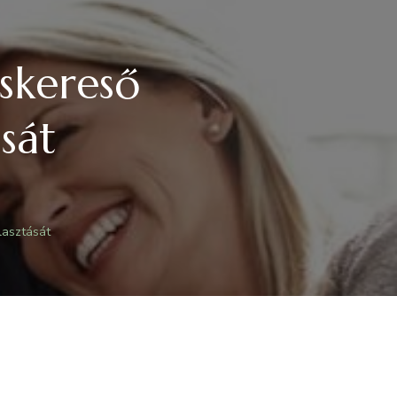
rskereső
ását
lasztását