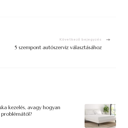
Következő bejegyzés
5 szempont autószerviz választásához
ska kezelés, avagy hogyan
 problémától?