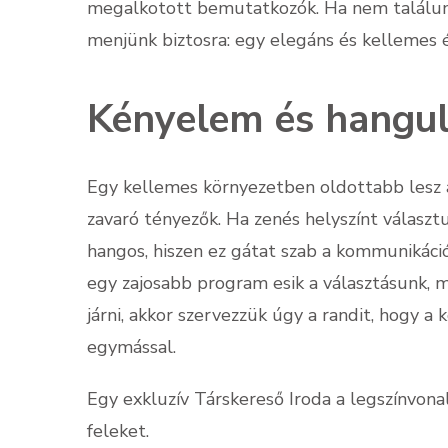
megalkotott bemutatkozók. Ha nem találunk
menjünk biztosra: egy elegáns és kelleme
Kényelem és hangul
Egy kellemes környezetben oldottabb lesz a
zavaró tényezők. Ha zenés helyszínt választ
hangos, hiszen ez gátat szab a kommunikác
egy zajosabb program esik a választásunk,
járni, akkor szervezzük úgy a randit, hogy 
egymással.
Egy exkluzív Társkereső Iroda a legszínvon
feleket.