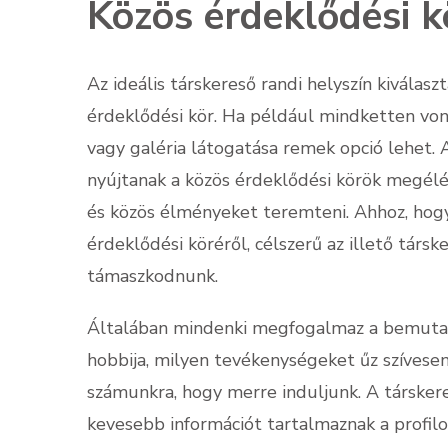
Közös érdeklődési k
Az ideális társkereső randi helyszín kiválas
érdeklődési kör. Ha például mindketten v
vagy galéria látogatása remek opció lehet. 
nyújtanak a közös érdeklődési körök megélé
és közös élményeket teremteni. Ahhoz, hogy
érdeklődési köréről, célszerű az illető társ
támaszkodnunk.
Általában mindenki megfogalmaz a bemutat
hobbija, milyen tevékenységeket űz szívesen
számunkra, hogy merre induljunk. A társker
kevesebb információt tartalmaznak a profilo