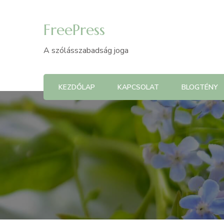
FreePress
A szólásszabadság joga
KEZDŐLAP
KAPCSOLAT
BLOGTÉNY