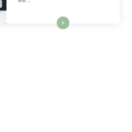
elé …
Tovább