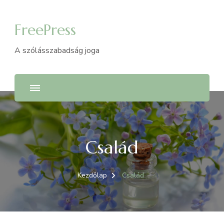
FreePress
A szólásszabadság joga
Család
Kezdőlap
Család