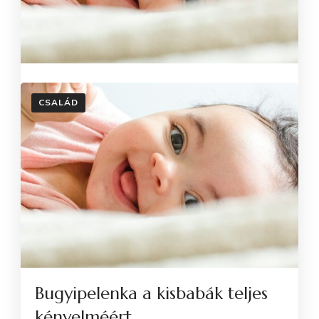
CSALÁD
Bugyipelenka a kisbabák teljes
kényelméért