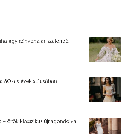
uha egy színvonalas szalonból
a 80-as évek stílusában
a – örök klasszikus újragondolva