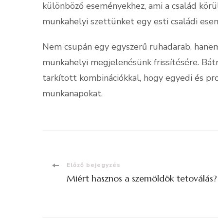
különböző eseményekhez, ami a család körüli 
munkahelyi szettünket egy esti családi ese
Nem csupán egy egyszerű ruhadarab, hanem 
munkahelyi megjelenésünk frissítésére. Bátra
tarkított kombinációkkal, hogy egyedi és pro
munkanapokat.
Bejegyzések
Előző bejegyzés
Miért hasznos a szemöldök tetoválás?
navigációja