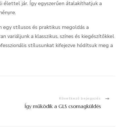
élettel jár. Így egyszerűen átalakíthatjuk a
ményre.
egy stílusos és praktikus megoldás a
n variáljunk a klasszikus, színes és kiegészítőkkel
fesszionális stílusunkat kifejezve hódítsuk meg a
Következő bejegyzés
Így működik a GLS csomagküldés