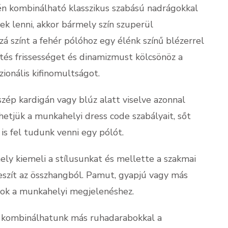
én kombinálható klasszikus szabású nadrágokkal
k lenni, akkor bármely szín szuperül
zá színt a fehér pólóhoz egy élénk színű blézerrel
tés frissességet és dinamizmust kölcsönöz a
ionális kifinomultságot.
 szép kardigán vagy blúz alatt viselve azonnal
etjük a munkahelyi dress code szabályait, sőt
 is fel tudunk venni egy pólót.
ly kiemeli a stílusunkat és mellette a szakmai
eszít az összhangból. Pamut, gyapjú vagy más
sok a munkahelyi megjelenéshez.
n kombinálhatunk más ruhadarabokkal a