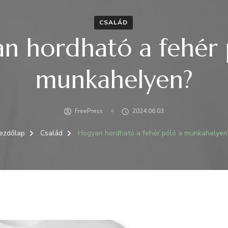
CSALÁD
n hordható a fehér 
munkahelyen?
FreePress
2024.06.03.
ezdőlap
Család
Hogyan hordható a fehér póló a munkahelyen