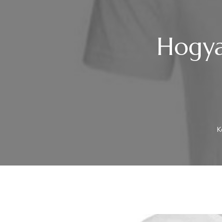
Hogya
K