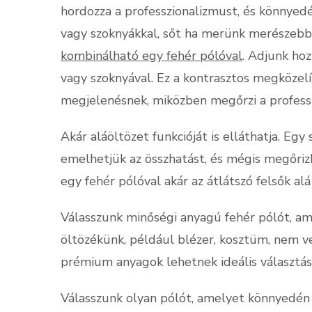
hordozza a professzionalizmust, és könnyed
vagy szoknyákkal, sőt ha merünk merészebbe
kombinálható egy fehér pólóval
. Adjunk hoz
vagy szoknyával. Ez a kontrasztos megközelí
megjelenésnek, miközben megőrzi a professz
Akár aláöltözet funkcióját is elláthatja. Egy
emelhetjük az összhatást, és mégis megőrizh
egy fehér pólóval akár az átlátszó felsők alá
Válasszunk minőségi anyagú fehér pólót, ame
öltözékünk, például blézer, kosztüm, nem v
prémium anyagok lehetnek ideális választá
Válasszunk olyan pólót, amelyet könnyedé