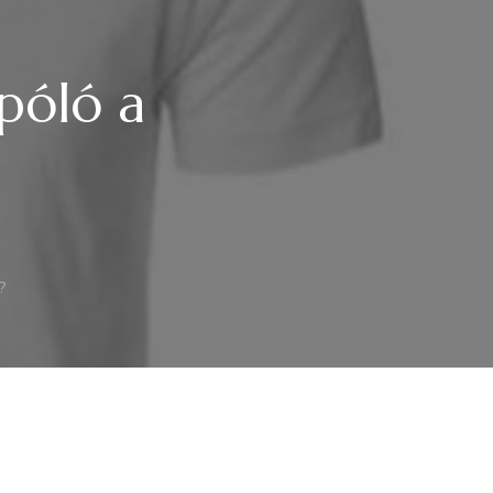
póló a
?