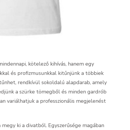
ndennapi, kötelező kihívás, hanem egy
nkkal és profizmusunkkal kitűnjünk a többiek
 tűnhet, rendkívül sokoldalú alapdarab, amely
kedjünk a szürke tömegből és minden gardrób
n variálhatjuk a professzionális megjelenést
em megy ki a divatból. Egyszerűsége magában