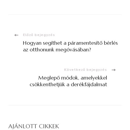
Bejegyzések
Előző bejegyzés
Hogyan segíthet a páramentesítő bérlés
navigációja
az otthonunk megóvásában?
Következő bejegyzés
Meglepő módok, amelyekkel
csökkenthetjük a derékfájdalmat
AJÁNLOTT CIKKEK