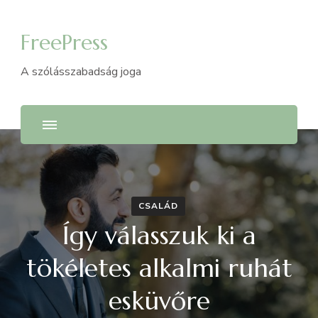
FreePress
A szólásszabadság joga
CSALÁD
Így válasszuk ki a
tökéletes alkalmi ruhát
esküvőre