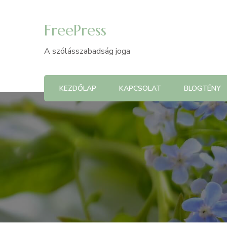
FreePress
A szólásszabadság joga
KEZDŐLAP
KAPCSOLAT
BLOGTÉNY