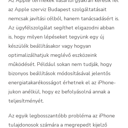
Az Apple termékek vásárlói gyakran keresik fel
az Apple szerviz Budapest szolgáltatásait
nemcsak javítási célból, hanem tanácsadásért is.
Az ügyfélszolgálat segíthet eligazodni abban
is, hogy milyen lépéseket tegyünk egy új
készülék beállításakor vagy hogyan
optimalizálhatjuk meglévő eszközeink
működését. Például sokan nem tudják, hogy
bizonyos beállítások módosításával jelentős
energiatakarékosságot érhetnek el az iPhone-
jukon anélkül, hogy ez befolyásolná annak a
teljesítményét.
Az egyik legbosszantóbb probléma az iPhone
tulajdonosok számára a megrepedt kijelző