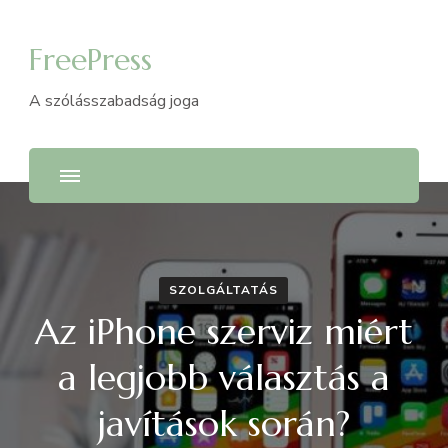
FreePress
A szólásszabadság joga
SZOLGÁLTATÁS
Az iPhone szerviz miért
a legjobb választás a
javítások során?