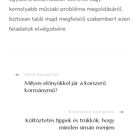
komolyabb műszaki probléma megoldásáról,
biztosan talál majd megfelelő szakembert ezen
feladatok elvégzésére.
Bejegyzések
Előző bejegyzés
Milyen előnyökkel jár a korszerű
navigációja
kormánymű?
Következő bejegyzés
Költöztetés tippek és trükkök, hogy
minden simán menjen