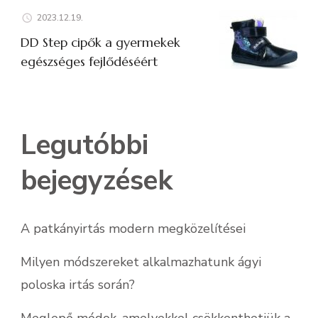
2023.12.19.
DD Step cipők a gyermekek
egészséges fejlődéséért
Legutóbbi
bejegyzések
A patkányirtás modern megközelítései
Milyen módszereket alkalmazhatunk ágyi
poloska irtás során?
Meglepő módok, amelyekkel csökkenthetjük a