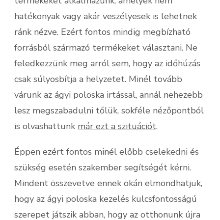
termékeket alkalmazunk, amelyek nem
hatékonyak vagy akár veszélyesek is lehetnek
ránk nézve. Ezért fontos mindig megbízható
forrásból származó termékeket választani. Ne
feledkezzünk meg arról sem, hogy az időhúzás
csak súlyosbítja a helyzetet. Minél tovább
várunk az ágyi poloska irtással, annál nehezebb
lesz megszabadulni tőlük, sokféle nézőpontból
is olvashattunk
már ezt a szituációt
.
Éppen ezért fontos minél előbb cselekedni és
szükség esetén szakember segítségét kérni.
Mindent összevetve ennek okán elmondhatjuk,
hogy az ágyi poloska kezelés kulcsfontosságú
szerepet játszik abban, hogy az otthonunk újra