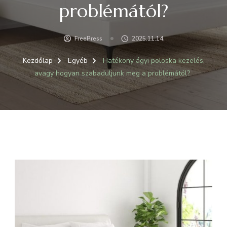
problémától?
FreePress
2025.11.14.
Kezdőlap
Egyéb
Hatékony ágyi poloska kezelés,
avagy hogyan szabaduljunk meg a problémától?