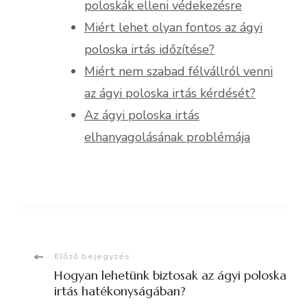
poloskák elleni védekezésre
Miért lehet olyan fontos az ágyi
poloska irtás időzítése?
Miért nem szabad félvállról venni
az ágyi poloska irtás kérdését?
Az ágyi poloska irtás
elhanyagolásának problémája
Bejegyzések
Előző bejegyzés
Hogyan lehetünk biztosak az ágyi poloska
navigációja
irtás hatékonyságában?