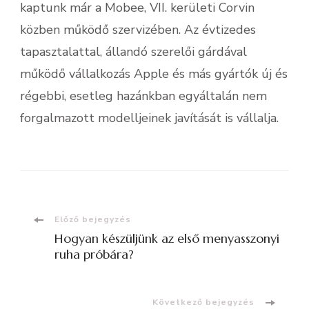
kaptunk már a Mobee, VII. kerületi Corvin
közben működő szervizében. Az évtizedes
tapasztalattal, állandó szerelői gárdával
működő vállalkozás Apple és más gyártók új és
régebbi, esetleg hazánkban egyáltalán nem
forgalmazott modelljeinek javítását is vállalja.
Bejegyzések
Előző bejegyzés
Hogyan készüljünk az első menyasszonyi
navigációja
ruha próbára?
Következő bejegyzés