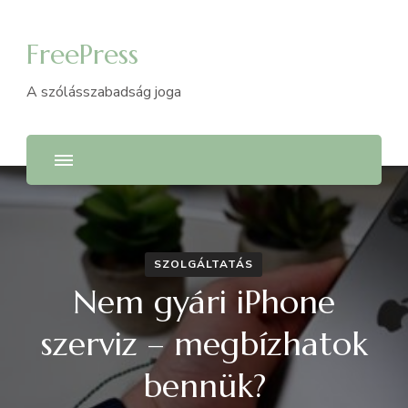
FreePress
A szólásszabadság joga
SZOLGÁLTATÁS
Nem gyári iPhone
szerviz – megbízhatok
bennük?