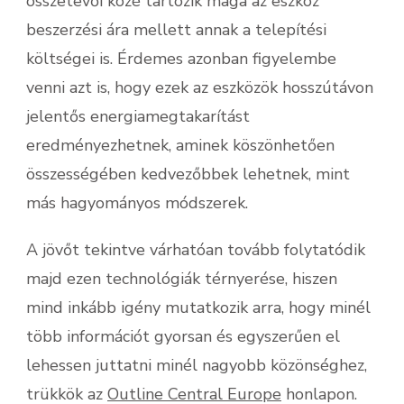
összetevői közé tartozik maga az eszköz
beszerzési ára mellett annak a telepítési
költségei is. Érdemes azonban figyelembe
venni azt is, hogy ezek az eszközök hosszútávon
jelentős energiamegtakarítást
eredményezhetnek, aminek köszönhetően
összességében kedvezőbbek lehetnek, mint
más hagyományos módszerek.
A jövőt tekintve várhatóan tovább folytatódik
majd ezen technológiák térnyerése, hiszen
mind inkább igény mutatkozik arra, hogy minél
több információt gyorsan és egyszerűen el
lehessen juttatni minél nagyobb közönséghez,
trükkök az
Outline Central Europe
honlapon.