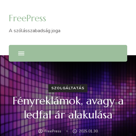
FreePress
A szólásszabadság joga
SZOLGÁLTATÁS
Fényreklámok, avagy a
ledfal ár alakulása
FreePress
2025.01.30.