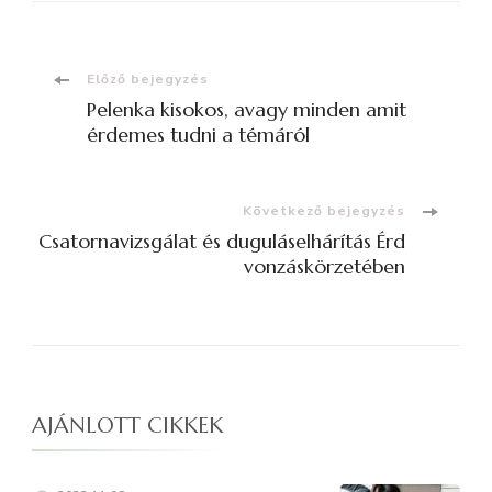
Bejegyzések
Előző bejegyzés
Pelenka kisokos, avagy minden amit
navigációja
érdemes tudni a témáról
Következő bejegyzés
Csatornavizsgálat és duguláselhárítás Érd
vonzáskörzetében
AJÁNLOTT CIKKEK