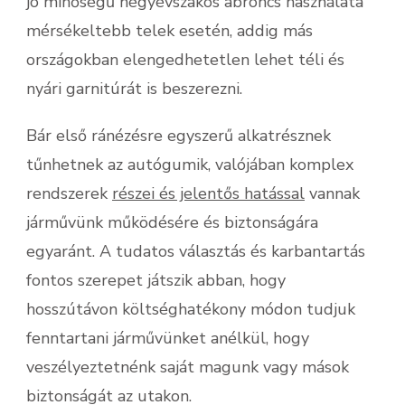
jó minőségű négyévszakos abroncs használata
mérsékeltebb telek esetén, addig más
országokban elengedhetetlen lehet téli és
nyári garnitúrát is beszerezni.
Bár első ránézésre egyszerű alkatrésznek
tűnhetnek az autógumik, valójában komplex
rendszerek
részei és jelentős hatással
vannak
járművünk működésére és biztonságára
egyaránt. A tudatos választás és karbantartás
fontos szerepet játszik abban, hogy
hosszútávon költséghatékony módon tudjuk
fenntartani járművünket anélkül, hogy
veszélyeztetnénk saját magunk vagy mások
biztonságát az utakon.