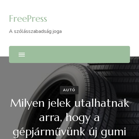
FreePress
A szólásszabadság joga
AUTÓ
Milyen jelek utalhatnak
arra, hogy a
gépjárművünk új gumi