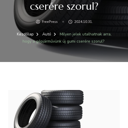
cserére szorul?
FreePress
2024.10.31.
Kezdőlap
Autó
Milyen jelek utalhatnak arra,
hogy a gépjárművünk új gumi cserére szorul?