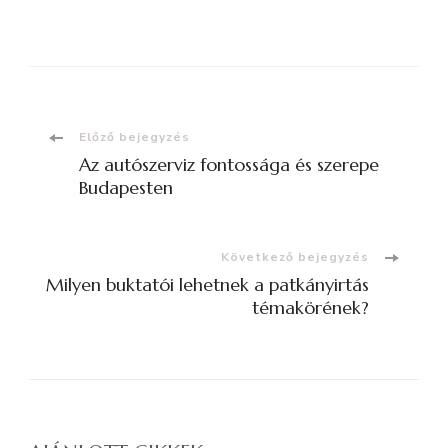
Bejegyzések
Előző bejegyzés
Az autószerviz fontossága és szerepe
navigációja
Budapesten
Következő bejegyzés
Milyen buktatói lehetnek a patkányirtás
témakörének?